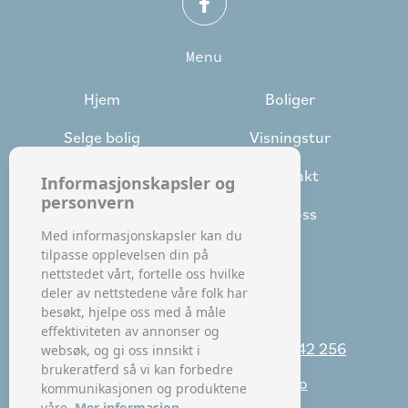
Menu
Hjem
Boliger
Selge bolig
Visningstur
Referanser
Kontakt
Informasjonskapsler og
personvern
Spørsmål og svar
Om oss
Med informasjonskapsler kan du
tilpasse opplevelsen din på
nettstedet vårt, fortelle oss hvilke
deler av nettstedene våre folk har
Kontakt oss
besøkt, hjelpe oss med å måle
effektiviteten av annonser og
+47 955 22 321
+47 905 42 256
TELEFON:
/
websøk, og gi oss innsikt i
brukeratferd så vi kan forbedre
info@spaniabosted.no
E-MAIL:
kommunikasjonen og produktene
våre.
Mer informasjon