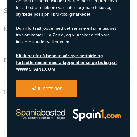
AS som er markedsleder i Norge, har vi endret navn
for å bedre reflektere vårt internasjonale fokus og
Send henvendelse
styrkede posisjon i bruktboligmarkedet.
Navn *
Du vil fortsatt jobbe med det samme erfarne teamet
fra vårt kontor i La Zenia, og vi ønsker alltid våre
tidligere kunder velkommen!
Klikk her for å besøke vår nye nettside og
E-post *
Telefon *
fortsette reisen med å kjøpe eller selge bolig på:
WWW.SPAIN1.COM
Gå til nettsiden
Spørsmål *