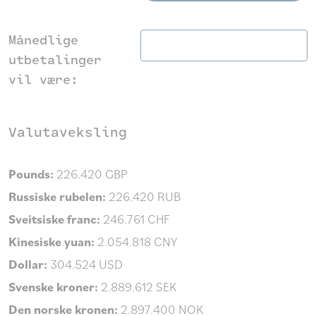
Månedlige
utbetalinger
vil være:
Valutaveksling
Pounds:
226.420 GBP
Russiske rubelen:
226.420 RUB
Sveitsiske franc:
246.761 CHF
Kinesiske yuan:
2.054.818 CNY
Dollar:
304.524 USD
Svenske kroner:
2.889.612 SEK
Den norske kronen:
2.897.400 NOK