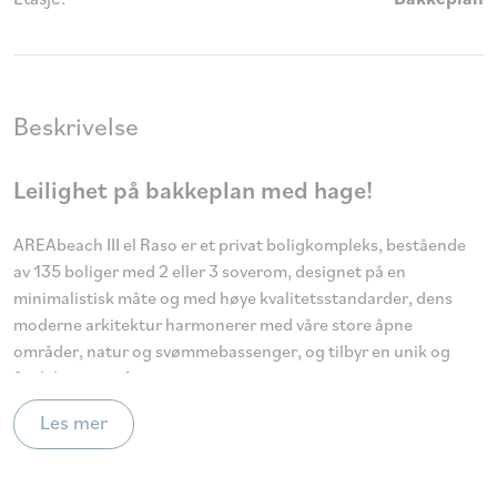
Beskrivelse
Leilighet på bakkeplan med hage!
AREAbeach III el Raso er et privat boligkompleks, bestående
av 135 boliger med 2 eller 3 soverom, designet på en
minimalistisk måte og med høye kvalitetsstandarder, dens
moderne arkitektur harmonerer med våre store åpne
områder, natur og svømmebassenger, og tilbyr en unik og
fredelig atmosfære.
Les mer
AREAbeach III-utbyggingen ligger på en unik og ugjentakelig
tomt, som grenser til det naturlige landskapet i saltlagunen,
nyt dets biologiske mangfold og unike miljø, nær de beste