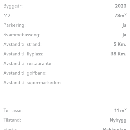
Byggeår:
2023
2
M2:
78m
Parkering:
Ja
Svømmebasseng:
Ja
Avstand til strand:
5 Km.
Avstand til flyplass:
38 Km.
Avstand til restauranter:
Avstand til golfbane:
Avstand til supermarkeder:
2
Terrasse:
11 m
Tilstand:
Nybygg
Etasje:
Bakkeplan