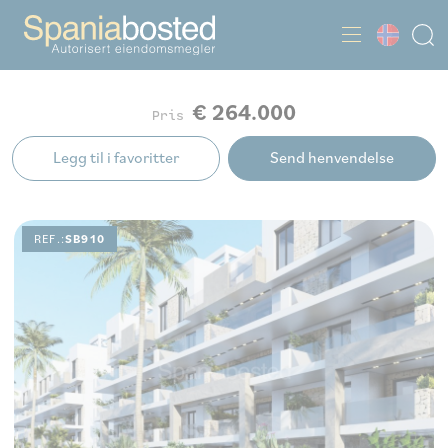
€ 264.000
Pris
Legg til i favoritter
Send henvendelse
REF.:
SB910